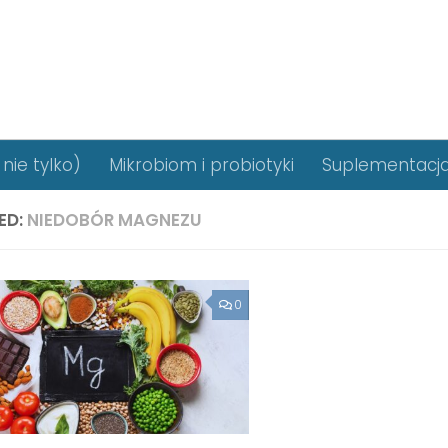
nie tylko)
Mikrobiom i probiotyki
Suplementacj
ED:
NIEDOBÓR MAGNEZU
0