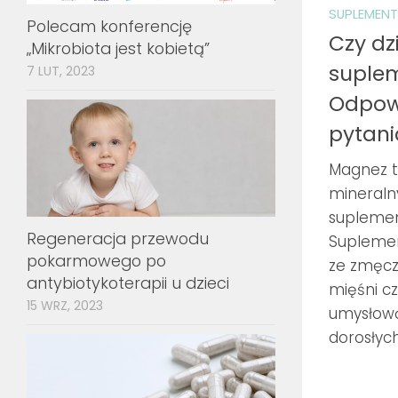
SUPLEMEN
Polecam konferencję
Czy dz
„Mikrobiota jest kobietą”
suple
7 LUT, 2023
Odpow
pytani
Magnez t
mineraln
suplemen
Regeneracja przewodu
Suplemen
pokarmowego po
ze zmęcz
antybiotykoterapii u dzieci
mięśni c
15 WRZ, 2023
umysłową.
dorosłych