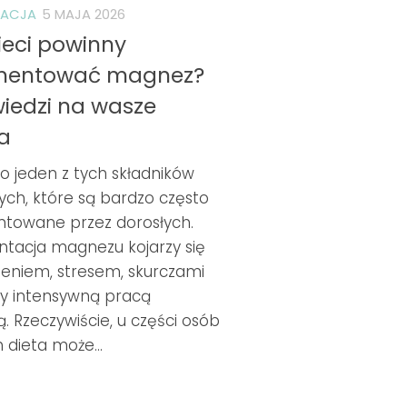
TACJA
5 MAJA 2026
ieci powinny
mentować magnez?
iedzi na wasze
a
o jeden z tych składników
ych, które są bardzo często
towane przez dorosłych.
tacja magnezu kojarzy się
eniem, stresem, skurczami
zy intensywną pracą
 Rzeczywiście, u części osób
 dieta może...