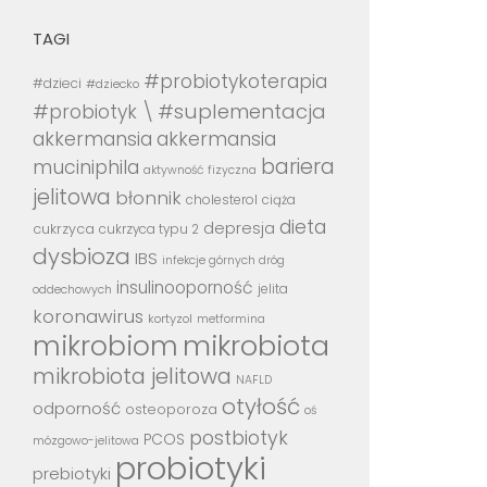
TAGI
#probiotykoterapia
#dzieci
#dziecko
#suplementacja
#probiotyk \
akkermansia
akkermansia
bariera
muciniphila
aktywność fizyczna
jelitowa
błonnik
cholesterol
ciąża
dieta
depresja
cukrzyca
cukrzyca typu 2
dysbioza
IBS
infekcje górnych dróg
insulinooporność
jelita
oddechowych
koronawirus
kortyzol
metformina
mikrobiota
mikrobiom
mikrobiota jelitowa
NAFLD
otyłość
odporność
osteoporoza
oś
postbiotyk
PCOS
mózgowo-jelitowa
probiotyki
prebiotyki