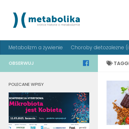
Metabolizm a żywienie
Choroby dietozależne (i 
OBSERWUJ
TAGG
POLECANE WPISY