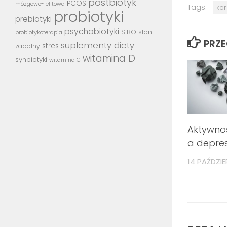
postbiotyk
PCOS
mózgowo-jelitowa
Tags:
ko
probiotyki
prebiotyki
psychobiotyki
SIBO
stan
probiotykoterapia
PRZ
suplementy diety
stres
zapalny
witamina D
synbiotyki
witamina C
Aktywnoś
a depre
14 PAŹDZIE