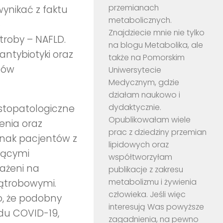
przemianach
nikać z faktu
metabolicznych.
b
Znajdziecie mnie nie tylko
troby – NAFLD.
na blogu Metabolika, ale
ntybiotyki oraz
także na Pomorskim
mów
Uniwersytecie
Medycznym, gdzie
działam naukowo i
dydaktycznie.
istopatologiczne
Opublikowałam wiele
enia oraz
prac z dziedziny przemian
dnak pacjentów z
lipidowych oraz
jącymi
współtworzyłam
ażeni na
publikacje z zakresu
metabolizmu i żywienia
wątrobowymi.
człowieka. Jeśli więc
o, że podobny
interesują Was powyższe
odu COVID-19,
zagadnienia, na pewno