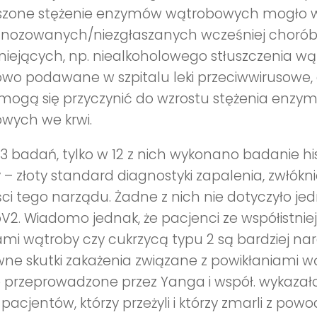
zone stężenie enzymów wątrobowych mogło wy
gnozowanych/niezgłaszanych wcześniej choró
niejących, np. niealkoholowego stłuszczenia wą
wo podawane w szpitalu leki przeciwwirusowe, a
 mogą się przyczynić do wzrostu stężenia enzy
wych we krwi.
3 badań, tylko w 12 z nich wykonano badanie h
– złoty standard diagnostyki zapalenia, zwłókni
ci tego narządu. Żadne z nich nie dotyczyło je
V2. Wiadomo jednak, że pacjenci ze współistnie
mi wątroby czy cukrzycą typu 2 są bardziej nar
ne skutki zakażenia związane z powikłaniami 
 przeprowadzone przez Yanga i współ. wykazał
pacjentów, którzy przeżyli i którzy zmarli z pow