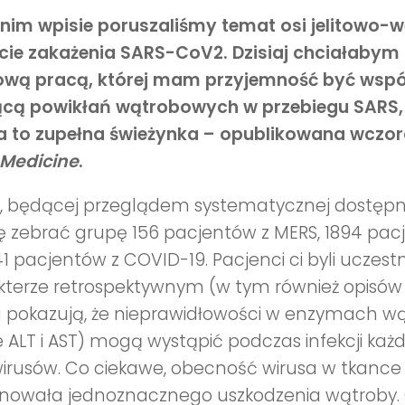
nim wpisie poruszaliśmy temat osi jelitowo-
cie zakażenia SARS-CoV2. Dzisiaj chciałabym 
wą pracą, której mam przyjemność być wspó
cą powikłań wątrobowych w przebiegu SARS,
ca to zupełna świeżynka – opublikowana wczo
 Medicine
.
, będącej przeglądem systematycznej dostępnej
ię zebrać grupę 156 pacjentów z MERS, 1894 pac
1 pacjentów z COVID-19. Pacjenci ci byli uczes
kterze retrospektywnym (w tym również opisów
 pokazują, że nieprawidłowości w enzymach 
e ALT i AST) mogą wystąpić podczas infekcji k
irusów. Co ciekawe, obecność wirusa w tkance
nowała jednoznacznego uszkodzenia wątroby.