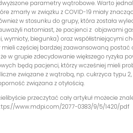
dwyższone parametry wątrobowe. Warto jednak 
tóre zmarły w związku z COVID-19 miały znacz
również w stosunku do grupy, która została wylec
zauważyli natomiast, że pacjenci z objawami ga
i, wymioty, biegunka) oraz współistniejącymi c
 mieli częściej bardziej zaawansowaną postać
, że w grupie zdecydowanie większego ryzyka po
wych będą pacjenci, którzy wcześniej mieli pr
iczne związane z wątrobą, np. cukrzyca typu 2,
oporność związana z otyłością.
cielibyście przeczytać cały artykuł możecie zna
 https://www.mdpi.com/2077-0383/9/5/1420/pdf