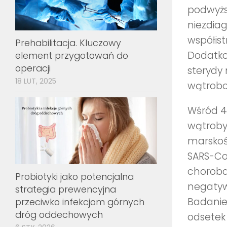
podwyżs
niezdia
współist
Prehabilitacja. Kluczowy
Dodatko
element przygotowań do
operacji
sterydy
18 LUT, 2025
wątrobo
Wśród 4
wątroby 
marskoś
SARS-Co
choroba
Probiotyki jako potencjalna
negatyw
strategia prewencyjna
Badanie
przeciwko infekcjom górnych
dróg oddechowych
odsetek 