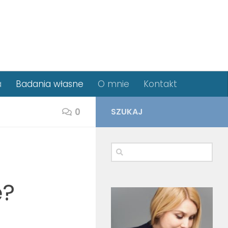
a
Badania własne
O mnie
Kontakt
0
SZUKAJ
ę?