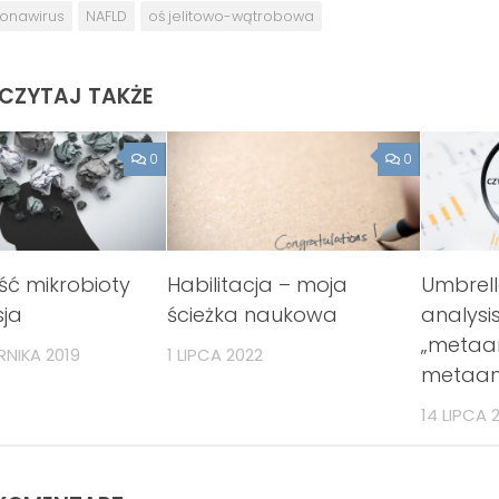
ronawirus
NAFLD
oś jelitowo-wątrobowa
ECZYTAJ TAKŻE
0
0
ć mikrobioty
Habilitacja – moja
Umbrel
sja
ścieżka naukowa
analysis
„metaa
RNIKA 2019
1 LIPCA 2022
metaana
14 LIPCA 