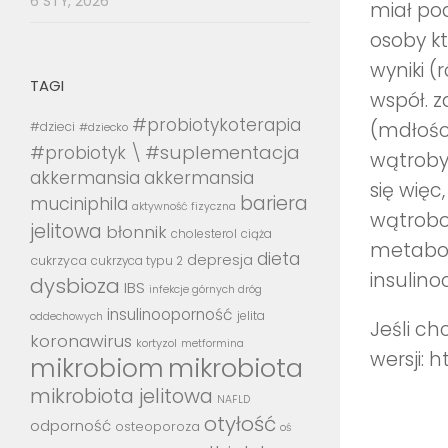
6 STY, 2026
miał po
osoby k
wyniki (
TAGI
współ. 
#probiotykoterapia
(mdłośc
#dzieci
#dziecko
#suplementacja
#probiotyk \
wątroby
akkermansia
akkermansia
się więc
bariera
muciniphila
aktywność fizyczna
wątrobo
jelitowa
błonnik
cholesterol
ciąża
metabol
dieta
depresja
cukrzyca
cukrzyca typu 2
insulino
dysbioza
IBS
infekcje górnych dróg
insulinooporność
jelita
oddechowych
Jeśli ch
koronawirus
kortyzol
metformina
wersji:
mikrobiota
mikrobiom
mikrobiota jelitowa
NAFLD
otyłość
odporność
osteoporoza
oś