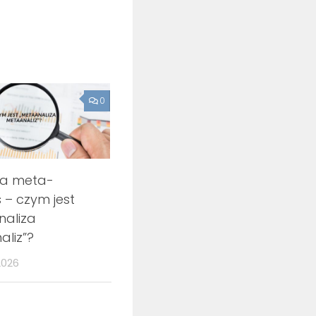
0
la meta-
 – czym jest
naliza
liz”?
2026