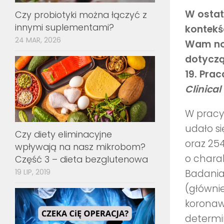
W ostat
Czy probiotyki można łączyć z
innymi suplementami?
kontekś
24 MAR, 2026
Wam no
dotyczą
19. Pra
Clinical
W pracy
udało s
Czy diety eliminacyjne
oraz 254
wpływają na nasz mikrobom?
o chara
Część 3 – dieta bezglutenowa
19 LIP, 2019
Badania
(główni
koronaw
determi