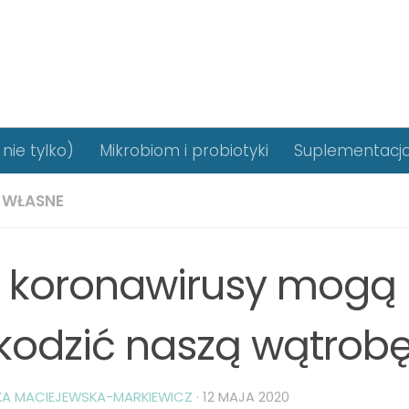
nie tylko)
Mikrobiom i probiotyki
Suplementacj
 WŁASNE
 koronawirusy mogą
kodzić naszą wątrob
KA MACIEJEWSKA-MARKIEWICZ
·
12 MAJA 2020