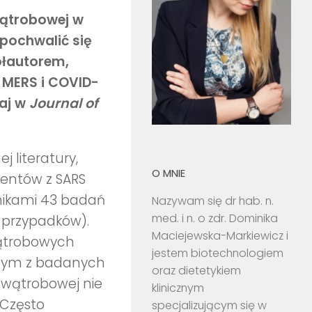
wątrobowej w
pochwalić się
łautorem,
 MERS i COVID-
raj w
Journal of
 literatury,
O MNIE
jentów z SARS
tnikami 43 badań
Nazywam się dr hab. n.
med. i n. o zdr. Dominika
 przypadków).
Maciejewska-Markiewicz i
wątrobowych
jestem biotechnologiem
ażdym z badanych
oraz dietetykiem
 wątrobowej nie
klinicznym
 Często
specjalizującym się w