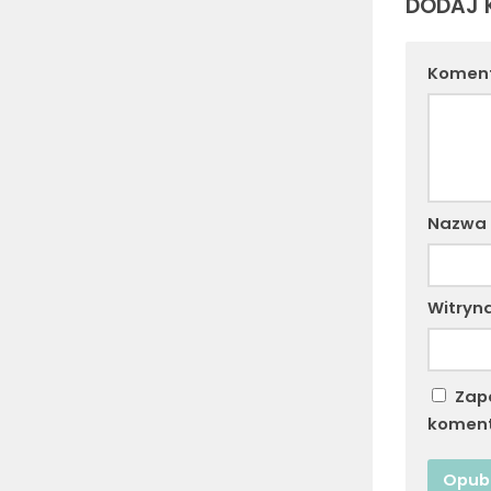
DODAJ 
Komen
Nazwa
Witryn
Zap
koment