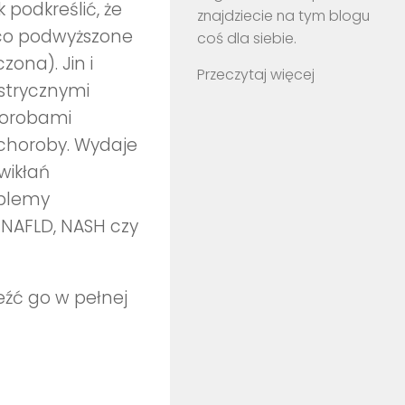
podkreślić, że
znajdziecie na tym blogu
ąco podwyższone
coś dla siebie.
zona). Jin i
Przeczytaj więcej
strycznymi
horobami
 choroby. Wydaje
wikłań
oblemy
 NAFLD, NASH czy
leźć go w pełnej