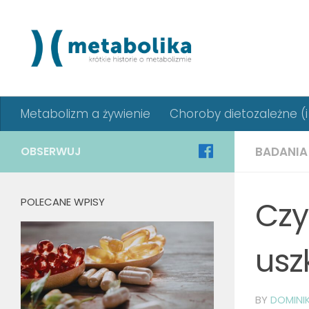
Metabolizm a żywienie
Choroby dietozależne (i 
OBSERWUJ
BADANIA
Czy
POLECANE WPISY
usz
BY
DOMINI