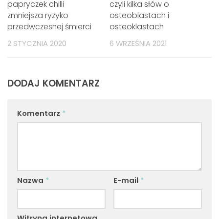
papryczek chilli
czyli kilka słów o
zmniejsza ryzyko
osteoblastach i
przedwczesnej śmierci
osteoklastach
2 STYCZNIA 2020
6 WRZEŚNIA 2021
DODAJ KOMENTARZ
Komentarz
*
Nazwa
*
E-mail
*
Witryna internetowa