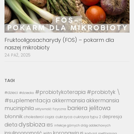
Fruktooligosacharydy (FOS) – pokarm dla
naszej mikrobioty
24 PAŹ, 2025
TAGI
#probiotykoterapia
#probiotyk \
#dzieci
#dziecko
#suplementacja
akkermansia
akkermansia
bariera jelitowa
muciniphila
aktywność fizyczna
błonnik
depresja
cukrzyca
cholesterol
ciąża
cukrzyca typu 2
dysbioza
dieta
IBS
infekcje górnych dróg oddechowych
koronawirus
insulinooporność
jelita
kortyzol
metformina