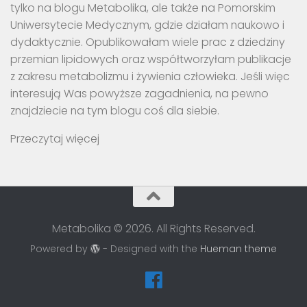
tylko na blogu Metabolika, ale także na Pomorskim
Uniwersytecie Medycznym, gdzie działam naukowo i
dydaktycznie. Opublikowałam wiele prac z dziedziny
przemian lipidowych oraz współtworzyłam publikacje
z zakresu metabolizmu i żywienia człowieka. Jeśli więc
interesują Was powyższe zagadnienia, na pewno
znajdziecie na tym blogu coś dla siebie.
Przeczytaj więcej
Metabolika © 2026. All Rights Reserved.
Powered by
- Designed with the
Hueman theme