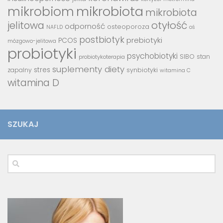
mikrobiota
mikrobiom
mikrobiota
jelitowa
otyłość
odporność
osteoporoza
NAFLD
oś
postbiotyk
prebiotyki
PCOS
mózgowo-jelitowa
probiotyki
psychobiotyki
SIBO
stan
probiotykoterapia
suplementy diety
stres
zapalny
synbiotyki
witamina C
witamina D
SZUKAJ