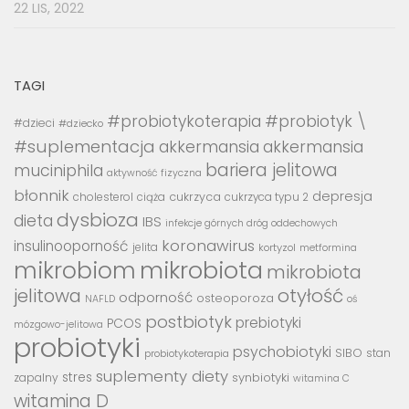
22 LIS, 2022
TAGI
#probiotykoterapia
#probiotyk \
#dzieci
#dziecko
#suplementacja
akkermansia
akkermansia
bariera jelitowa
muciniphila
aktywność fizyczna
błonnik
depresja
cukrzyca
cholesterol
ciąża
cukrzyca typu 2
dysbioza
dieta
IBS
infekcje górnych dróg oddechowych
koronawirus
insulinooporność
jelita
kortyzol
metformina
mikrobiota
mikrobiom
mikrobiota
jelitowa
otyłość
odporność
osteoporoza
NAFLD
oś
postbiotyk
prebiotyki
PCOS
mózgowo-jelitowa
probiotyki
psychobiotyki
SIBO
stan
probiotykoterapia
suplementy diety
stres
synbiotyki
zapalny
witamina C
witamina D