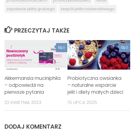
probiotykdolattrzech
probiotykidladzieci
reflux
zapalenie jelita grubego
zespół jelita nadwrażliwego
PRZECZYTAJ TAKŻE
0
0
Akkermansia muciniphila
Probiotyczna owsianka
– odpowiedzi na
– naturalne wsparcie
pierwsze pytania
jelit i diety małych dzieci
22 KWIETNIA 2023
15 LIPCA 2025
DODAJ KOMENTARZ