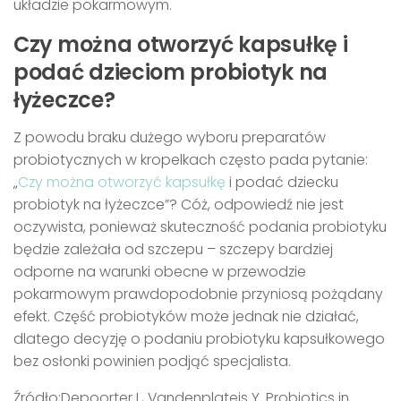
układzie pokarmowym.
Czy można otworzyć kapsułkę i
podać dzieciom probiotyk na
łyżeczce?
Z powodu braku dużego wyboru preparatów
probiotycznych w kropelkach często pada pytanie:
„
Czy można otworzyć kapsułkę
i podać dziecku
probiotyk na łyżeczce”? Cóż, odpowiedź nie jest
oczywista, ponieważ skuteczność podania probiotyku
będzie zależała od szczepu – szczepy bardziej
odporne na warunki obecne w przewodzie
pokarmowym prawdopodobnie przyniosą pożądany
efekt. Część probiotyków może jednak nie działać,
dlatego decyzję o podaniu probiotyku kapsułkowego
bez osłonki powinien podjąć specjalista.
Źródło:Depoorter L, Vandenplatejs Y. Probiotics in