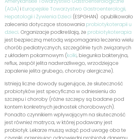
Amerykańskie Towarzystwo Gastroenterologiczne
(AGA)
i
Europejskie Towarzystwo Gastroenterologii,
Hepatologii i Żywienia Dzieci
(ESPGHAN) opublikowało
zalecenia dotyczące stosowania
probiotykoterapii u
dzieci
. Organizacje podkreślają, że
probiotykoterapia
jest bezpieczną metodą wspomagania leczenia wielu
chorób pediatrycznych, szczególnie tych związanych
z układem pokarmowym (
kolki
, biegunka bakteryjna,
reflux, zespół jelita nadwrażliwego, wrzodziejące
zapalenie jelita grubego, choroby alergiczne).
Istnieją liczne dowody sugerujące, że skuteczność
probiotyków jest specyficzna w odniesieniu do
szczepu i choroby (różne szczepy są badane pod
kontem konkretnych jednostek chorobowych).
Ponadto czynnikiem wpływającym na skuteczność
jest również matryca, w której podawany jest
probiotyk. Lekarze muszą wziąć pod uwagę oba te
czynniki, przepisując odpowiedni probiotyk danemu