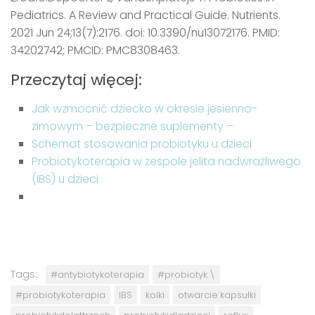
Pediatrics. A Review and Practical Guide. Nutrients.
2021 Jun 24;13(7):2176. doi: 10.3390/nu13072176. PMID:
34202742; PMCID: PMC8308463.
Przeczytaj więcej:
Jak wzmocnić dziecko w okresie jesienno-
zimowym – bezpieczne suplementy –
Schemat stosowania probiotyku u dzieci
Probiotykoterapia w zespole jelita nadwrażliwego
(IBS) u dzieci
Tags:
#antybiotykoterapia
#probiotyk \
#probiotykoterapia
IBS
kolki
otwarcie kapsułki